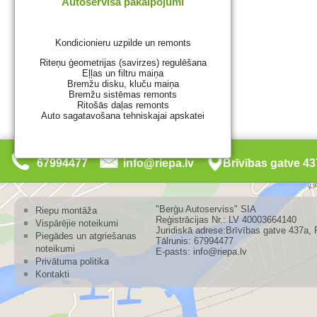
Autoservisa pakalpojumi
Kondicionieru uzpilde un remonts
Riteņu ģeometrijas (savirzes) regulēšana
Eļļas un filtru maiņa
Bremžu disku, kluču maiņa
Bremžu sistēmas remonts
Ritošās daļas remonts
Auto sagatavošana tehniskajai apskatei
67994477
info@riepa.lv
Brīvības gatve 4
"Berģu Autoserviss" SIA
Riepu montāža
Reģistrācijas Nr.: LV 40003664140
Vispārējie noteikumi
Juridiskā adrese:Brīvības gatve 437a, 
Piegādes un atgriešanas
Tālrunis: 67994477
noteikumi
E-pasts: info@riepa.lv
Privātuma politika
Kontakti