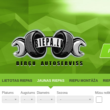
LIETOTAS RIEPAS
JAUNAS RIEPAS
RIEPU MONTĀŽA
RIE
Platums
Augstums
Diametrs
Sezona
Mūsu noli
-
-
-
-