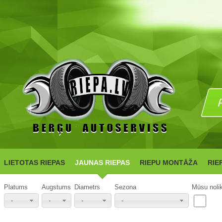
LIETOTAS RIEPAS
JAUNAS RIEPAS
RIEPU MONTĀŽA
RIE
Platums
Augstums
Diametrs
Sezona
Mūsu noli
-
-
-
-