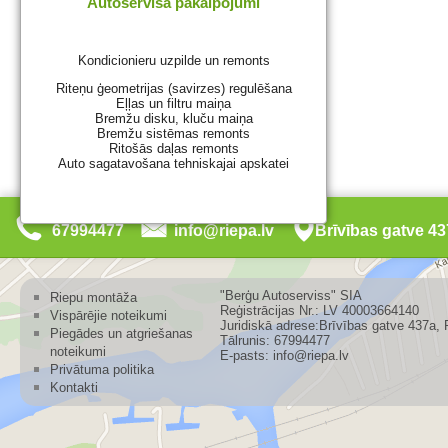
Autoservisa pakalpojumi
Kondicionieru uzpilde un remonts
Riteņu ģeometrijas (savirzes) regulēšana
Eļļas un filtru maiņa
Bremžu disku, kluču maiņa
Bremžu sistēmas remonts
Ritošās daļas remonts
Auto sagatavošana tehniskajai apskatei
67994477
info@riepa.lv
Brīvības gatve 4
"Berģu Autoserviss" SIA
Riepu montāža
Reģistrācijas Nr.: LV 40003664140
Vispārējie noteikumi
Juridiskā adrese:Brīvības gatve 437a, 
Piegādes un atgriešanas
Tālrunis: 67994477
noteikumi
E-pasts: info@riepa.lv
Privātuma politika
Kontakti